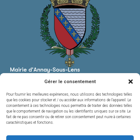
Mairie d'Annay-Sous-Lens
Mairie,
Gérer le consentement
Pl. Roger Salengro,
62880 Annay
Pour fournir les meilleures expériences, nous utilisons des technologies telles
03 21 13 44 20
que les cookies pour stocker et / ou accéder aux informations de l’appareil. Le
consentement à ces technologies nous permettra de traiter des données telles
Contacter la mairie
que le comportement de navigation ou les identifiants uniques sur ce site. Le
Horaires d'ouverture
fait de ne pas consentir ou de retirer son consentement peut nuire à certaines
Du lundi au vendredi :
caractéristiques et fonctions.
8h30 – 12h00 & 13h30 – 17h00
Samedi et dimanche :